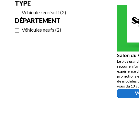
TYPE
Véhicule récréatif
(
2
)
DÉPARTEMENT
Véhicules neufs
(
2
)
Salon du 
Le plus grand
retour en for
expérience d
promotions e
de modèles d
vous du 13 a
V