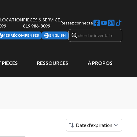
 LOCATION
PIÈCES & SERVICE
Restez connecté
099
819 986-8099
MES RÉCOMPENSES
ENGLISH
 PIÈCES
RESSOURCES
À PROPOS