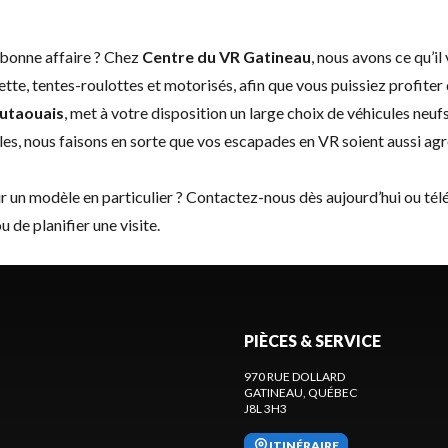
e bonne affaire ? Chez
Centre du VR Gatineau
, nous avons ce qu’i
lette, tentes-roulottes et motorisés, afin que vous puissiez profit
Outaouais
, met à votre disposition un large choix de
véhicules neuf
ales, nous faisons en sorte que vos escapades en VR soient aussi a
r un modèle en particulier ?
Contactez-nous
dès aujourd’hui ou té
 de planifier une visite.
PIÈCES & SERVICE
970 RUE DOLLARD
GATINEAU
, QUÉBEC
J8L 3H3
ITINÉRAIRE