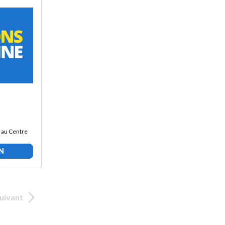
 au Centre
N
uivant