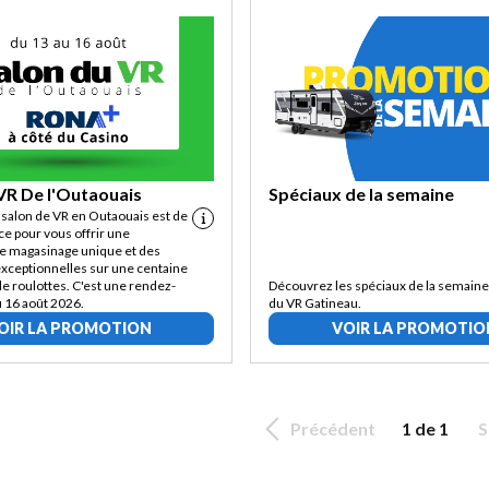
VR De l'Outaouais
Spéciaux de la semaine
 salon de VR en Outaouais est de
ce pour vous offrir une
e magasinage unique et des
xceptionnelles sur une centaine
e roulottes. C'est une rendez-
Découvrez les spéciaux de la semaine
u 16 août 2026.
du VR Gatineau.
OIR LA PROMOTION
VOIR LA PROMOTIO
Précédent
1 de 1
S