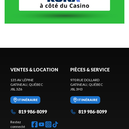
VENTES & LOCATION
PIÈCES & SERVICE
135 AV. LÉPINE
970 RUE DOLLARD
GATINEAU
, QUÉBEC
GATINEAU
, QUÉBEC
J8L 3Z6
J8L 3H3
ITINÉRAIRE
ITINÉRAIRE
819 986-8099
819 986-8099
Restez
connecté