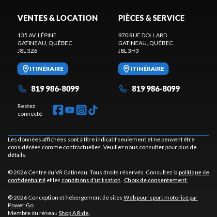
VENTES & LOCATION
PIÈCES & SERVICE
135 AV. LÉPINE
970 RUE DOLLARD
GATINEAU
, QUÉBEC
GATINEAU
, QUÉBEC
J8L 3Z6
J8L 3H3
ITINÉRAIRE
ITINÉRAIRE
819 986-8099
819 986-8099
Restez
connecté
Les données affichées sont à titre indicatif seulement et ne peuvent être
considérées comme contractuelles. Veuillez nous consulter pour plus de
détails.
© 2026 Centre du VR Gatineau. Tous droits réservés. Consultez la
politique de
confidentialité
et les
conditions d'utilisation
.
Choix de consentement.
© 2026 Conception et hébergement de sites
Web pour sport motorisé par
Power Go
.
Membre du réseau
Shop A Ride
.