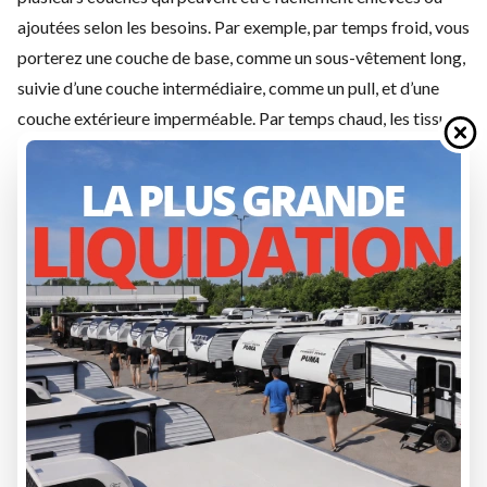
ajoutées selon les besoins. Par exemple, par temps froid, vous
porterez une couche de base, comme un sous-vêtement long,
suivie d’une couche intermédiaire, comme un pull, et d’une
couche extérieure imperméable. Par temps chaud, les tissus
légers et respirants sont essentiels. Et pour les activités telles
que la randonnée ou le cyclisme, les matériaux à séchage
rapide sont indispensables. En prenant le temps de choisir les
bons vêtements pour votre voyage en camping-car, vous
pourrez profiter de tout ce que le grand air a à offrir sans être
mal à l’aise.
Conseil sur les articles sanitaires
Le camping peut être un excellent moyen de s’évader, mais il
est important de se préparer à tout. Si vous n’êtes pas certain
qu’il y aura de l’eau courante à votre destination, apportez des
lingettes pour bébé et du désinfectant pour les mains, au cas
où. Ainsi, vous pourrez rester propre même s’il n’y a pas d’eau