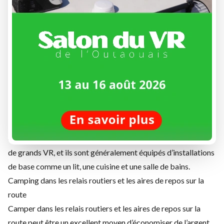
disponible. Et, bien sûr, n’oubliez pas d’emporter une grande
quantité d’eau potable. Le camping peut être une grande
aventure, mais il est important de s’y préparer afin de passer
le meilleur moment possible.
Où faire du camping en voiture et VR?
Les camping-cars existent depuis longtemps et sont un
excellent moyen de découvrir le pays. Quel que soit le
véhicule que vous conduisez, vous avez toujours besoin d’un
endroit où vous garer pour la nuit et qui vous permettra de
dormir. Les camping-cars peuvent être de petits fourgons ou
de grands VR, et ils sont généralement équipés d’installations
de base comme un lit, une cuisine et une salle de bains.
Camping dans les relais routiers et les aires de repos sur la
route
Camper dans les relais routiers et les aires de repos sur la
route peut être un excellent moyen d’économiser de l’argent