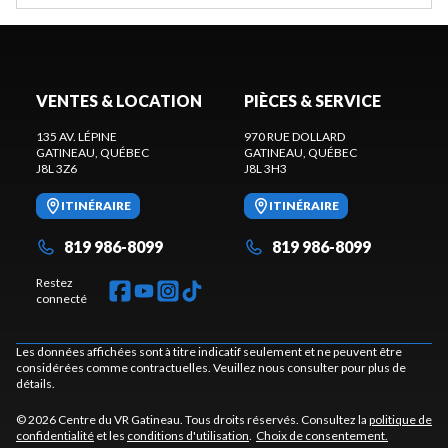
VENTES & LOCATION
PIÈCES & SERVICE
135 AV. LÉPINE
970 RUE DOLLARD
GATINEAU
, QUÉBEC
GATINEAU
, QUÉBEC
J8L 3Z6
J8L 3H3
ITINÉRAIRE
ITINÉRAIRE
819 986-8099
819 986-8099
Restez
connecté
Les données affichées sont à titre indicatif seulement et ne peuvent être
considérées comme contractuelles. Veuillez nous consulter pour plus de
détails.
© 2026 Centre du VR Gatineau. Tous droits réservés. Consultez la
politique de
confidentialité
et les
conditions d'utilisation
.
Choix de consentement.